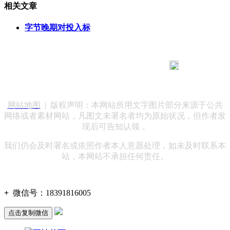
相关文章
字节晚期对投入标
183 9181 6005
客服热线：
客服QQ：10014803 公司地址：陕西省咸阳市秦都区世纪大
道华宇双子星A座 法律顾问：陕西润丰律师事务所
网站地图
| 版权声明：本网站所用文字图片部分来源于公共
网络或者素材网站，凡图文未署名者均为原始状况，但作者发
现后可告知认领，
我们仍会及时署名或依照作者本人意愿处理，如未及时联系本
站，本网站不承担任何责任。
+
微信号：
18391816005
点击复制微信