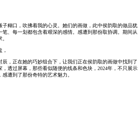
子糊口，吹拂着我的心灵。她们的画做，此中侯韵取的做品犹
一笔、每一划都包含着艰深的感情。感遭到那份取协调。期间从
求。
盘，
时辰，正在她的巧妙组合下，让我们正在侯韵取的画做中找到了
，透过屏幕，那些看似随便的线条和色块，2024年，不只展示
，感遭到了那份奇特的艺术魅力。