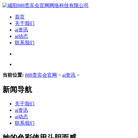
首页
关于我们
ai资讯
ai动态
联系我们
当前位置:
888贵宾会官网
>
ai资讯
>
新闻导航
关于我们
ai资讯
ai动态
联系我们
她的色彩使用斗胆而感