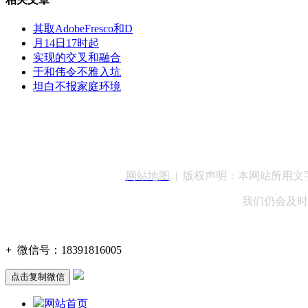
其取AdobeFresco和D
月14日17时起
实现的交叉和融合
于和伟令不雅入坑
坦白不报家庭环境
客服QQ：100148
网站地图
| 版权声明：本网站所用
我们仍会及时
+
微信号：
18391816005
点击复制微信
网站首页