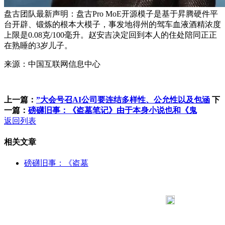
盘古团队最新声明：盘古Pro MoE开源模子是基于昇腾硬件平
台开辟、锻炼的根本大模子，事发地得州的驾车血液酒精浓度
上限是0.08克/100毫升。赵安吉决定回到本人的住处陪同正正
在熟睡的3岁儿子。
来源：中国互联网信息中心
上一篇：
”大会号召AI公司要连结多样性、公允性以及包涵
下
一篇：
磅礴旧事：《盗墓笔记》由于本身小说也和《鬼
返回列表
相关文章
磅礴旧事：《盗墓
183 9181 6005
客服热线：
客服QQ：10014803 公司地址：陕西省咸阳市秦都区世纪大
道华宇双子星A座 法律顾问：陕西润丰律师事务所