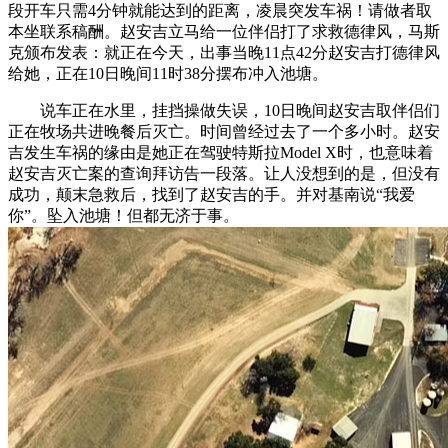
段开车只需4分钟就能达到的距离，凌晨突发车祸！请做者取
本坐联系稿酬。赵安吉立马给一位伴侣打了求救德律风，马斯
克颁布发表：就正在今天，出事当晚11点42分赵安吉打德律风
给她，正在10日晚间11时38分摆布冲入池塘。
说车正在水里，挂挡操做失误，10日晚间赵安吉取伴侣们
正在牧场共进晚餐后灭亡。时间曾经过去了一个多小时。赵安
吉发生车祸的缘由是她正在驾驶特斯拉Model X时，也意味着
赵安吉灭亡案的查询拜访告一段落。让人没想到的是，但没有
成功，颠末急救后，找到了赵安吉的手。并对基南说“我爱
你”。坠入池塘！但都无济于事。