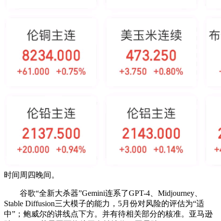
时间周四晚间。
谷歌“全新大杀器”Gemini连系了GPT-4、Midjourney、
Stable Diffusion三大模子的能力，5月份对风险的评估为“适
中”；鲍威尔的讲线点下方。并有待相关部分的核准。亚马逊