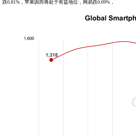
跌0.81%，苹果因而将处于有益地位，网易跌0.09%，